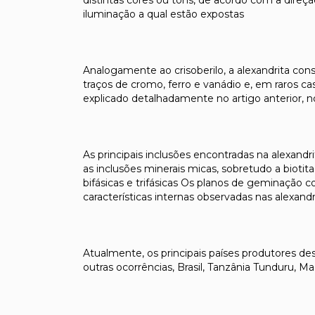
distintas cores ou tons, de acordo com a dire
iluminação a qual estão expostas
Analogamente ao crisoberilo, a alexandrita const
traços de cromo, ferro e vanádio e, em raros c
explicado detalhadamente no artigo anterior, 
As principais inclusões encontradas na alexandr
as inclusões minerais micas, sobretudo a biotita, a
bifásicas e trifásicas Os planos de geminaçã
características internas observadas nas alexandr
Atualmente, os principais países produtores de
outras ocorrências, Brasil, Tanzânia Tunduru, M