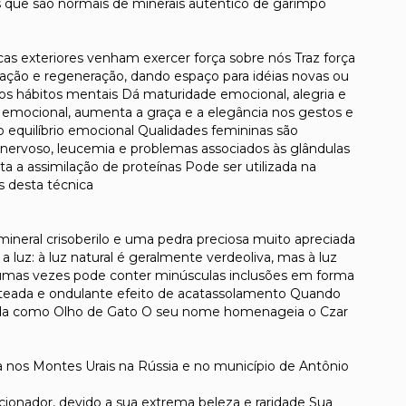
as que são normais de minerais autentico de garimpo
cas exteriores venham exercer força sobre nós Traz força
ação e regeneração, dando espaço para idéias novas ou
os hábitos mentais Dá maturidade emocional, alegria e
e emocional, aumenta a graça e a elegância nos gestos e
 o equilíbrio emocional Qualidades femininas são
nervoso, leucemia e problemas associados às glândulas
a a assimilação de proteínas Pode ser utilizada na
s desta técnica
mineral crisoberilo e uma pedra preciosa muito apreciada
luz: à luz natural é geralmente verdeoliva, mas à luz
algumas vezes pode conter minúsculas inclusões em forma
rateada e ondulante efeito de acatassolamento Quando
cida como Olho de Gato O seu nome homenageia o Czar
 nos Montes Urais na Rússia e no município de Antônio
ionador, devido a sua extrema beleza e raridade Sua