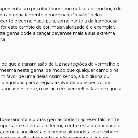
ta apresenta um peculiar fenômeno óptico de mudança de
lada apropriadamente denominada “pavão” pelos
orescente e vermelhapúrpura, semelhante a da framboesa,
or este cambio de cor, mais valorizado é o exemplar,
 esta gema pode alcançar devamse mais a sua extrema
eca
 de que a transmissão da luz nas regiões do vermelho e
e a mesma nesta gema, de modo que qualquer cambio na
o em favor de uma delas Assim sendo, a luz diurna ou
 o equilíbrio para a região azulverde do espectro, de
uz incandescente, mais rica em vermelho, faz com que a
oalexandrita e outras gemas podem apresentálo, entre
importante salientar a diferença entre esta propriedade e
como a andaluzita e a própria alexandrita, que exibem