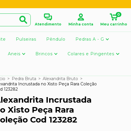
0
Atendimento
Minha conta
Meu carrinho
ite
Pulseiras
Pêndulo
Pedras A - G
Aneis
Brincos
Colares e Pingentes
cio
>
Pedra Bruta
>
Alexandrita Bruto
>
exandrita Incrustada no Xisto Peça Rara Coleção
d 123282
lexandrita Incrustada
o Xisto Peça Rara
oleção Cod 123282