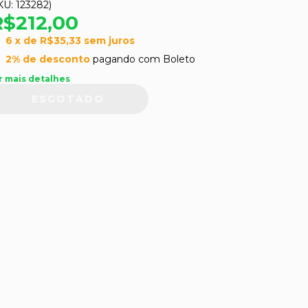
KU:
123282
)
R$212,00
6
x de
R$35,33
sem juros
2% de desconto
pagando com Boleto
r mais detalhes