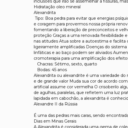
inclusões que irão se assemelhar a fissuras, m
Hidratação oleo mineral
Alexandrita
Tipo: Boa pedra para evitar que energias psíqui
e coragem para provermos nossa própria renov
fomentando a liberação de preconceitos e velh
proteção Graças a uma renovada flexibilidade 
nas atitudes Atua sobre a autoestima e facilita
ligeiramente amplificadas Doenças do sistema 
linfáticas e ao baço podem ser aliviados Aument
cromoterapia para uma amplificação dos efeito
Chacras: Sétimo, sexto, quarto
Bodas: 45 anos
Alexandrita ou alexandrite é uma variedade do 
e de grande valor Muda sua cor de acordo com a 
artificial assume cor vermelha O crisoberilo 
de agulhas, paralelas, que refletem uma luz p
lapidada em cabochão, a alexandrita é conhe
Alexandre II da Rússia
É uma das pedras mais caras, sendo encontrada
Dias em Minas Gerais
A Alexandrita é considerada uma gema de colec