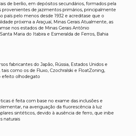
rais de berílio, em depósitos secundários, formados pela
s provenientes de jazimentos primários, principalmente
o país pelo menos desde 1932 e acreditase que o
idade próxima a Araçuaí, Minas Gerais Atualmente, as
lizamse nos estados de Minas Gerais Antônio
anta Maria do Itabira e Esmeralda de Ferros, Bahia
ersos fabricantes do Japão, Rússia, Estados Unidos e
 tais como os de Fluxo, Czochralski e FloatZoning,
 efeito olhodegato
ntéticas é feita com base no exame das inclusões e
lementar, na averiguação da fluorescência à luz
lares sintéticos, devido à ausência de ferro, que inibe
s naturais