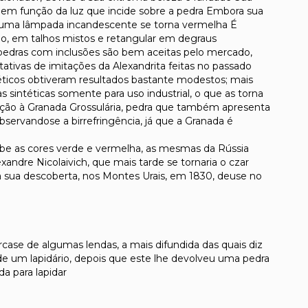
r em função da luz que incide sobre a pedra Embora sua
z de uma lâmpada incandescente se torna vermelha É
o, em talhos mistos e retangular em degraus
pedras com inclusões são bem aceitas pelo mercado,
tivas de imitações da Alexandrita feitas no passado
téticos obtiveram resultados bastante modestos; mais
 sintéticas somente para uso industrial, o que as torna
ação à Granada Grossulária, pedra que também apresenta
observandose a birrefringência, já que a Granada é
exibe as cores verde e vermelha, as mesmas da Rússia
dre Nicolaivich, que mais tarde se tornaria o czar
, a sua descoberta, nos Montes Urais, em 1830, deuse no
ase de algumas lendas, a mais difundida das quais diz
de um lapidário, depois que este lhe devolveu uma pedra
da para lapidar