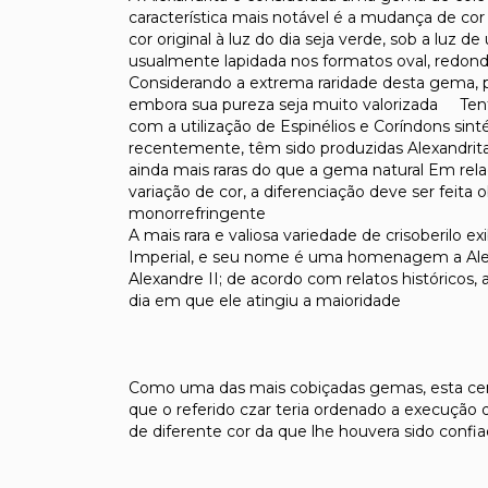
característica mais notável é a mudança de co
cor original à luz do dia seja verde, sob a lu
usualmente lapidada nos formatos oval, redond
Considerando a extrema raridade desta gema, 
embora sua pureza seja muito valorizada Tenta
com a utilização de Espinélios e Coríndons sin
recentemente, têm sido produzidas Alexandritas
ainda mais raras do que a gema natural Em rel
variação de cor, a diferenciação deve ser feita 
monorrefringente
A mais rara e valiosa variedade de crisoberilo 
Imperial, e seu nome é uma homenagem a Alexan
Alexandre II; de acordo com relatos históricos
dia em que ele atingiu a maioridade
Como uma das mais cobiçadas gemas, esta cerc
que o referido czar teria ordenado a execução 
de diferente cor da que lhe houvera sido confia