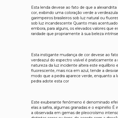
Esta lenda devese ao fato de que a alexandri
cor, exibindo uma coloração verde a verdeazu
garimpeiros brasileiros sob luz natural ou flu
sob luz incandescente Quanto mais acentuado f
embora, para alguns, os elevados valores que
raridade que propriamente à sua beleza intríns
Esta instigante mudança de cor devese ao fato
verdeazul do espectro visível é praticament
natureza da luz incidente altera este equilíbri
fluorescente, mais rica em azul, tende a desviar
modo que a pedra aparece verde, enquanto a l
pedra adote esta cor
Este exuberante fenômeno é denominado efeit
elas a safira, algumas granadas e o espinélio É 
a observada em gemas de pleocroísmo intenso, 