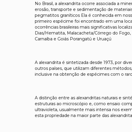
No Brasil, a alexandrita ocorre associada a mine
erosão, transporte e sedimentação de materiai
pegmatitos graníticos Ela é conhecida em noss
primeiro espécime foi encontrado em uma local
ocorrências brasileiras mais significativas loca
Dias/Hematita, Malacacheta/Córrego do Fogo, S
Carnaíba e Goiás Porangatú e Uruaçú
A alexandrita é sintetizada desde 1973, por div
outros países, que utilizam diferentes métodos,
inclusive na obtenção de espécimes com o raro
A distinção entre as alexandritas naturais e si
estruturas ao microscópio e, como ensaio comp
ultravioleta, usualmente mais intensa nos exemp
esta propriedade na maior parte das alexandrita