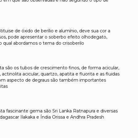
ção em que são observadas e não segundo o tipo de
ituise de óxido de berílio e alumínio, deve sua cor a
asos, pode apresentar o soberbo efeito olhodegato,
no qual abordamos o tema do crisoberilo
ita são os tubos de crescimento finos, de forma acicular,
ctinolita acicular, quartzo, apatita e fluorita e as fluidas
o com aspecto de degraus são também importantes
itas
sta fascinante gema são Sri Lanka Ratnapura e diversas
adagascar Ilakaka e Índia Orissa e Andhra Pradesh