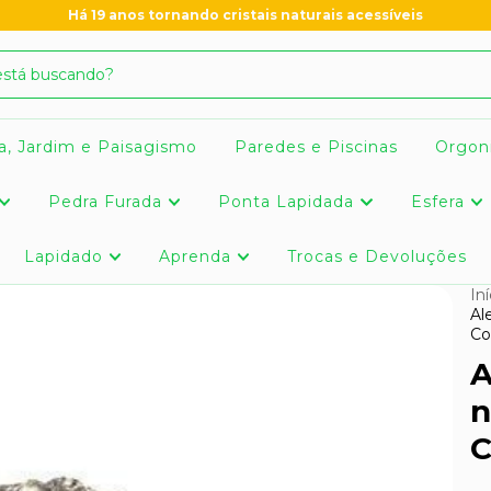
Há 19 anos tornando cristais naturais acessíveis
a, Jardim e Paisagismo
Paredes e Piscinas
Orgon
Pedra Furada
Ponta Lapidada
Esfera
Lapidado
Aprenda
Trocas e Devoluções
Iní
Al
Co
A
n
C