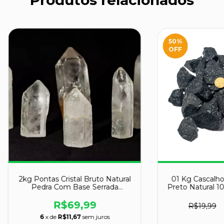
Produtos relacionados
50
%
OFF
2kg Pontas Cristal Bruto Natural
01 Kg Cascalho
Pedra Com Base Serrada
Preto Natural 1
ATACADO
R$69,99
R$19,99
6
x de
R$11,67
sem juros