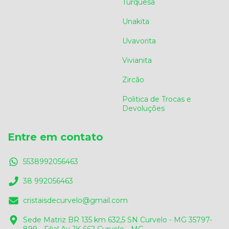
Turquesa
Unakita
Uvavorita
Vivianita
Zircão
Politica de Trocas e
Devoluções
Entre em contato
5538992056463
38 992056463
cristaisdecurvelo@gmail.com
Sede Matriz BR 135 km 632,5 SN Curvelo - MG 35797-
899 - Filial Av.JK 662 Curvelo - MG