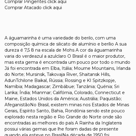
Comprar Pingentes click aqui
Comprar Atacado click aqui
A águamarinha é uma variedade do berilo, com uma
composição química de silicato de alumínio e berílio A sua
dureza é 7,5 8 na escala de Mohs A cor da águamarinha
varia do verdeazul a azulclaro O Brasil é o maior produtor,
mas esta gema é encontrada um pouco por todo o mundo
Já foi encontrada em Elba, Itália; Mourne Mountains, Irlanda
do Norte; Mursinsk, Takovaja River, Shaitansk Hills,
AdunTchilone Baikal, Rússia; Rossing e KI Spitzkopje,
Namíbia; Madagascar; Zimbábue; Tanzânia; Quénia; Sri
Lanka; Índia; Mianmar; Califórnia, Colorado, Connecticut e
Maine, Estados Unidos da América; Austrália; Paquistão;
AfeganistãoNo Brasil, existem minas nos Estados de Minas
Gerais, Espírito Santo, Bahia, Rondônia sendo este pouco
explorado nesta região e Rio Grande do Norte onde são
encontradas as melhores do país A Rainha da Inglaterra
possui várias gemas que lhe foram dadas de presente
quando ela esteve no BrasilNa década de 1950 foi