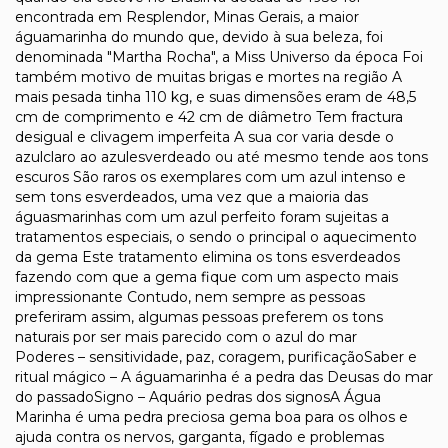
encontrada em Resplendor, Minas Gerais, a maior
águamarinha do mundo que, devido à sua beleza, foi
denominada "Martha Rocha", a Miss Universo da época Foi
também motivo de muitas brigas e mortes na região A
mais pesada tinha 110 kg, e suas dimensões eram de 48,5
cm de comprimento e 42 cm de diâmetro Tem fractura
desigual e clivagem imperfeita A sua cor varia desde o
azulclaro ao azulesverdeado ou até mesmo tende aos tons
escuros São raros os exemplares com um azul intenso e
sem tons esverdeados, uma vez que a maioria das
águasmarinhas com um azul perfeito foram sujeitas a
tratamentos especiais, o sendo o principal o aquecimento
da gema Este tratamento elimina os tons esverdeados
fazendo com que a gema fique com um aspecto mais
impressionante Contudo, nem sempre as pessoas
preferiram assim, algumas pessoas preferem os tons
naturais por ser mais parecido com o azul do mar
Poderes – sensitividade, paz, coragem, purificaçãoSaber e
ritual mágico – A águamarinha é a pedra das Deusas do mar
do passadoSigno – Aquário pedras dos signosA Água
Marinha é uma pedra preciosa gema boa para os olhos e
ajuda contra os nervos, garganta, fígado e problemas