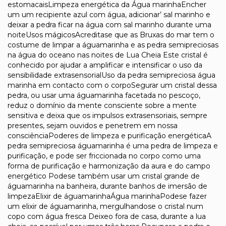
estomacaisLimpeza energética da Água marinhaEncher
um um recipiente azul com água, adicionar’ sal marinho e
deixar a pedra ficar na água com sal marinho durante uma
noiteUsos mágicosAcreditase que as Bruxas do mar tem o
costume de limpar a águamarinha e as pedra semipreciosas
na água do oceano nas noites de Lua Cheia Este cristal é
conhecido por ajudar a amplificar e intensificar o uso da
sensibilidade extrasensorialUso da pedra semipreciosa água
marinha em contacto com o corpoSegurar um cristal dessa
pedra, ou usar uma águamarinha facetada no pescoço,
reduz o domínio da mente consciente sobre a mente
sensitiva e deixa que os impulsos extrasensoriais, sempre
presentes, sejam ouvidos e penetrem em nossa
consciênciaPoderes de limpeza e purificação energéticaA
pedra semipreciosa águamarinha é uma pedra de limpeza e
purificação, e pode ser friccionada no corpo como uma
forma de purificação e harmonização da aura e do campo
energético Podese também usar um cristal grande de
águamarinha na banheira, durante banhos de imersão de
limpezaElixir de águamarinhaÁgua marinhaPodese fazer
um elixir de águamarinha, mergulhandose o cristal num
copo com água fresca Deixeo fora de casa, durante a lua