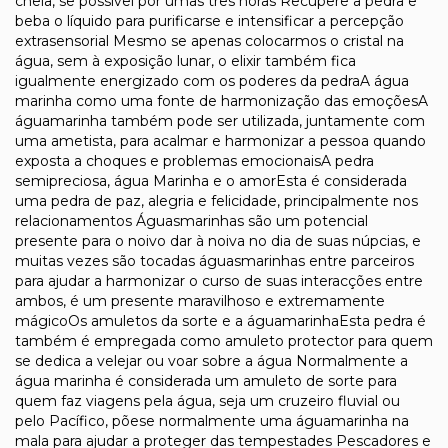
cheia, se possível por umas três horas Recupere a pedra e
beba o líquido para purificarse e intensificar a percepção
extrasensorial Mesmo se apenas colocarmos o cristal na
água, sem à exposição lunar, o elixir também fica
igualmente energizado com os poderes da pedraA água
marinha como uma fonte de harmonização das emoçõesA
águamarinha também pode ser utilizada, juntamente com
uma ametista, para acalmar e harmonizar a pessoa quando
exposta a choques e problemas emocionaisA pedra
semipreciosa, água Marinha e o amorEsta é considerada
uma pedra de paz, alegria e felicidade, principalmente nos
relacionamentos Águasmarinhas são um potencial
presente para o noivo dar à noiva no dia de suas núpcias, e
muitas vezes são tocadas águasmarinhas entre parceiros
para ajudar a harmonizar o curso de suas interacções entre
ambos, é um presente maravilhoso e extremamente
mágicoOs amuletos da sorte e a águamarinhaEsta pedra é
também é empregada como amuleto protector para quem
se dedica a velejar ou voar sobre a água Normalmente a
água marinha é considerada um amuleto de sorte para
quem faz viagens pela água, seja um cruzeiro fluvial ou
pelo Pacífico, põese normalmente uma águamarinha na
mala para ajudar a proteger das tempestades Pescadores e