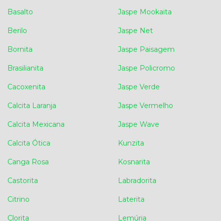
Basalto
Jaspe Mookaita
Berilo
Jaspe Net
Bornita
Jaspe Paisagem
Brasilianita
Jaspe Policromo
Cacoxenita
Jaspe Verde
Calcita Laranja
Jaspe Vermelho
Calcita Mexicana
Jaspe Wave
Calcita Ótica
Kunzita
Canga Rosa
Kosnarita
Castorita
Labradorita
Citrino
Laterita
Clorita
Lemúria