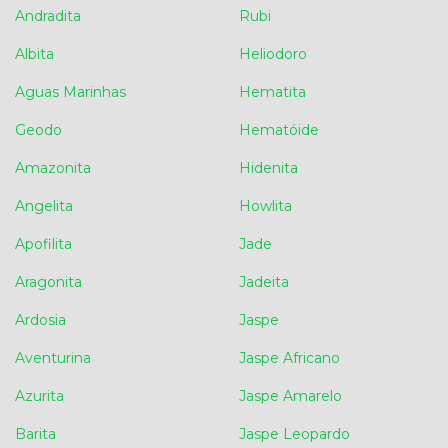
Andradita
Rubi
Albita
Heliodoro
Aguas Marinhas
Hematita
Geodo
Hematóide
Amazonita
Hidenita
Angelita
Howlita
Apofilita
Jade
Aragonita
Jadeita
Ardosia
Jaspe
Aventurina
Jaspe Africano
Azurita
Jaspe Amarelo
Barita
Jaspe Leopardo