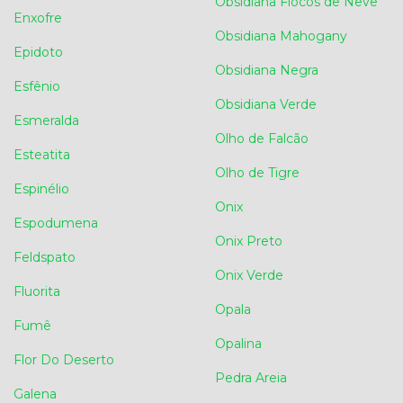
Obsidiana Flocos de Neve
Enxofre
Obsidiana Mahogany
Epidoto
Obsidiana Negra
Esfênio
Obsidiana Verde
Esmeralda
Olho de Falcão
Esteatita
Olho de Tigre
Espinélio
Onix
Espodumena
Onix Preto
Feldspato
Onix Verde
Fluorita
Opala
Fumê
Opalina
Flor Do Deserto
Pedra Areia
Galena