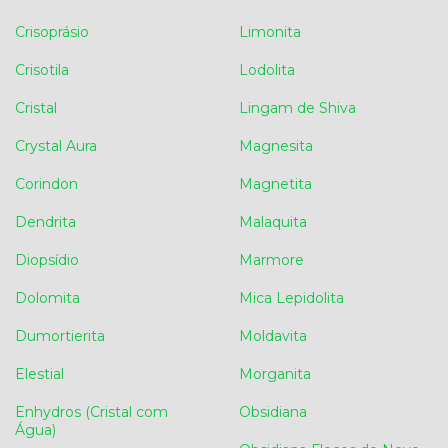
Crisoprásio
Limonita
Crisotila
Lodolita
Cristal
Lingam de Shiva
Crystal Aura
Magnesita
Corindon
Magnetita
Dendrita
Malaquita
Diopsídio
Marmore
Dolomita
Mica Lepidolita
Dumortierita
Moldavita
Elestial
Morganita
Enhydros (Cristal com
Obsidiana
Água)