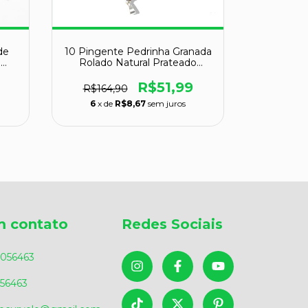
de
10 Pingente Pedrinha Granada
Colar Cor
o
Rolado Natural Prateado
Mica Nat
Atacado
R$51,99
R
R$164,90
6
x de
R$8,67
sem juros
6
x de
m contato
Redes Sociais
056463
56463