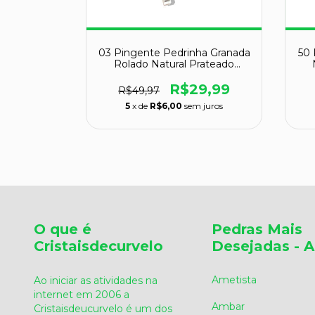
a Pedra
03 Pingente Pedrinha Granada
50 
atural
Rolado Natural Prateado
Prateado
Atacado
9,99
R$29,99
R$49,97
 juros
5
x de
R$6,00
sem juros
O que é
Pedras Mais
Cristaisdecurvelo
Desejadas - A
Ametista
Ao iniciar as atividades na
internet em 2006 a
Ambar
Cristaisdeucurvelo é um dos