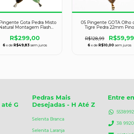
Pingente Gota Pedra Misto
05 Pingente GOTA Olho 
Natural Montagem Flash
Tigre Pedra 22mm Pin
Prateado Atacado
Dourado ATACADO
R$299,00
R$59,99
R$128,99
6
x de
R$49,83
sem juros
6
x de
R$10,00
sem juros
Pedras Mais
Entre e
 até G
Desejadas - H Até Z
5538992
Selenita Branca
38 9920
Selenita Laranja