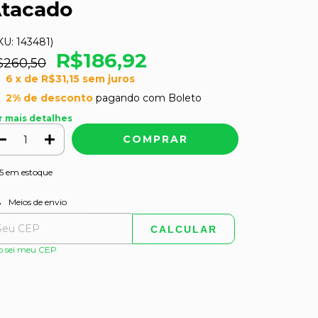
tacado
KU:
143481
)
R$186,92
$260,50
6
x de
R$31,15
sem juros
2% de desconto
pagando com Boleto
r mais detalhes
5
em estoque
ALTERAR CEP
regas para o CEP:
Meios de envio
CALCULAR
o sei meu CEP