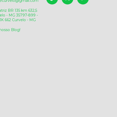
sdecurvelo@gmail.com
triz BR 135 km 632,5
elo - MG 35797-899 -
v.JK 662 Curvelo - MG
 nosso Blog!