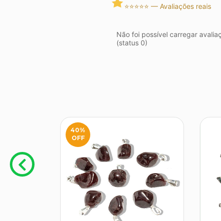
⭐⭐⭐⭐⭐ — Avaliações reais
Não foi possível carregar avalia
(status 0)
40
%
OFF