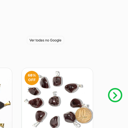
Ver todas no Google
68
%
OFF