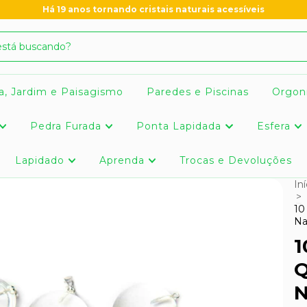
Há 19 anos tornando cristais naturais acessíveis
a, Jardim e Paisagismo
Paredes e Piscinas
Orgon
Pedra Furada
Ponta Lapidada
Esfera
Lapidado
Aprenda
Trocas e Devoluções
Iní
>
10
Na
1
Q
N