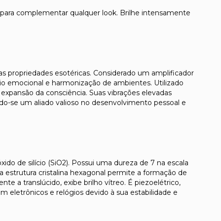
al para complementar qualquer look. Brilhe intensamente
as propriedades esotéricas. Considerado um amplificador
brio emocional e harmonização de ambientes. Utilizado
a expansão da consciência. Suas vibrações elevadas
do-se um aliado valioso no desenvolvimento pessoal e
ido de silício (SiO2). Possui uma dureza de 7 na escala
a estrutura cristalina hexagonal permite a formação de
e a translúcido, exibe brilho vítreo. É piezoelétrico,
m eletrônicos e relógios devido à sua estabilidade e