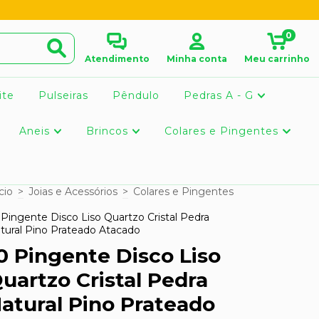
0
Atendimento
Minha conta
Meu carrinho
ite
Pulseiras
Pêndulo
Pedras A - G
Aneis
Brincos
Colares e Pingentes
cio
>
Joias e Acessórios
>
Colares e Pingentes
 Pingente Disco Liso Quartzo Cristal Pedra
tural Pino Prateado Atacado
0 Pingente Disco Liso
uartzo Cristal Pedra
atural Pino Prateado