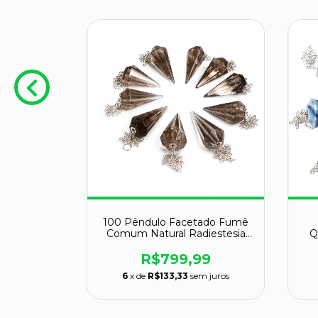
etista
100 Pêndulo Facetado Fumê
cetado
Comum Natural Radiestesia
Q
Reiki
00
R$799,99
m juros
6
x de
R$133,33
sem juros