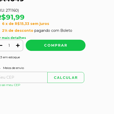
KU:
271160
)
R$91,99
6
x de
R$15,33
sem juros
2% de desconto
pagando com Boleto
r mais detalhes
23
em estoque
ALTERAR CEP
regas para o CEP:
Meios de envio
CALCULAR
o sei meu CEP