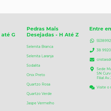
Pedras Mais
Entre e
 até G
Desejadas - H Até Z
5538992
Selenita Branca
38 9920
Selenita Laranja
cristai
Sodalita
Sede Ma
SN Curv
Onix Preto
Filial A
Quartzo Rosa
Visite o
Quartzo Verde
Jaspe Vermelho