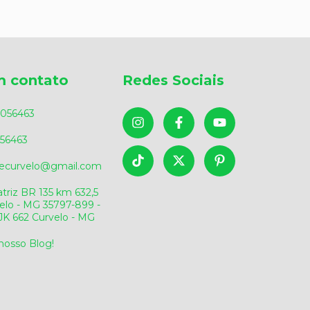
m contato
Redes Sociais
056463
56463
sdecurvelo@gmail.com
triz BR 135 km 632,5
elo - MG 35797-899 -
v.JK 662 Curvelo - MG
 nosso Blog!