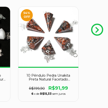
54
%
OFF
o
10 Pêndulo Pedra Unakita
10 Pend
ural
Preta Natural Facetado
Face
ATACADO
Radie
R$91,99
R$199,90
6
x de
R$15,33
sem juros
6
x de