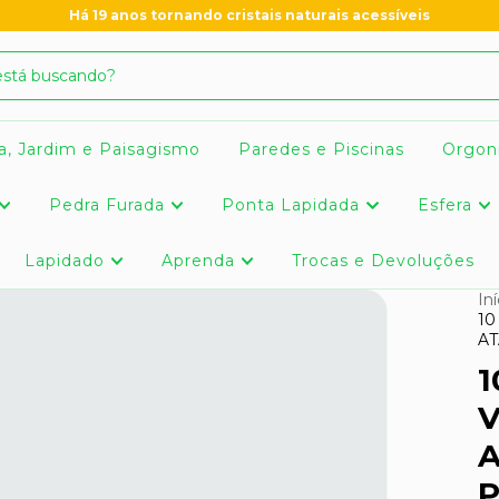
Há 19 anos tornando cristais naturais acessíveis
a, Jardim e Paisagismo
Paredes e Piscinas
Orgon
Pedra Furada
Ponta Lapidada
Esfera
Lapidado
Aprenda
Trocas e Devoluções
Iní
10
AT
1
V
P