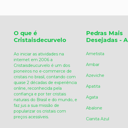
O que é
Pedras Mais
Cristaisdecurvelo
Desejadas - A
Ametista
Ao iniciar as atividades na
internet em 2006 a
Ambar
Cristaisdeucurvelo é um dos
pioneiros no e-commerce de
Azeviche
cristais no brasil, contando com
quase 2 décadas de experiência
Apatita
online, reconhecida pela
confiança e por ter cristais
Agata
naturais do Brasil e do mundo, e
faz jus a sua missão de
Abalone
popularizar os cristais com
preços acessíveis.
Cianita Azul