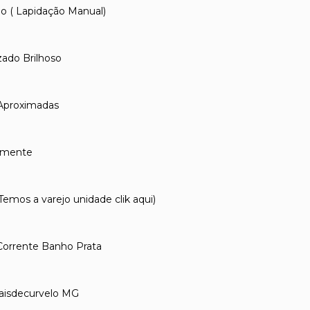
 ( Lapidação Manual)
ado Brilhoso
Aproximadas
amente
os a varejo unidade clik aqui)
orrente Banho Prata
aisdecurvelo MG