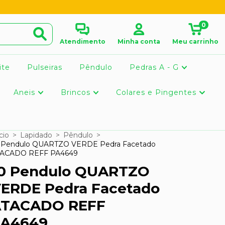
0
Atendimento
Minha conta
Meu carrinho
ite
Pulseiras
Pêndulo
Pedras A - G
Aneis
Brincos
Colares e Pingentes
cio
>
Lapidado
>
Pêndulo
>
 Pendulo QUARTZO VERDE Pedra Facetado
ACADO REFF PA4649
0 Pendulo QUARTZO
ERDE Pedra Facetado
ATACADO REFF
A4649